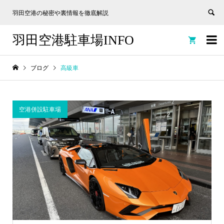
羽田空港の秘密や裏情報を徹底解説
羽田空港駐車場INFO


ブログ
高級車
空港併設駐車場