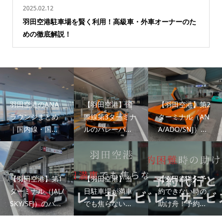
2025.02.12
羽田空港駐車場を賢く利用！高級車・外車オーナーのた
めの徹底解説！
羽田空港のANA
【羽田空港】国
【羽田空港】第2
ラウンジまとめ
際線第3ターミナ
ターミナル（AN
｜国内線・国...
ルのバレーパ...
A/ADO/SNJ）...
【羽田空港】第1
【羽田空港】当
【羽田空港】予
ターミナル（JAL/
日駐車場が満車
約できない時の
SKY/SFJ）のバ...
でも焦らない...
助け舟！予約...