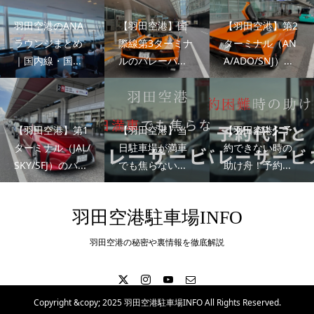
羽田空港のANA
【羽田空港】国
【羽田空港】第2
ラウンジまとめ
際線第3ターミナ
ターミナル（AN
｜国内線・国...
ルのバレーパ...
A/ADO/SNJ）...
【羽田空港】第1
【羽田空港】当
【羽田空港】予
ターミナル（JAL/
日駐車場が満車
約できない時の
SKY/SFJ）のバ...
でも焦らない...
助け舟！予約...
羽田空港駐車場INFO
羽田空港の秘密や裏情報を徹底解説
Copyright &copy; 2025 羽田空港駐車場INFO All Rights Reserved.