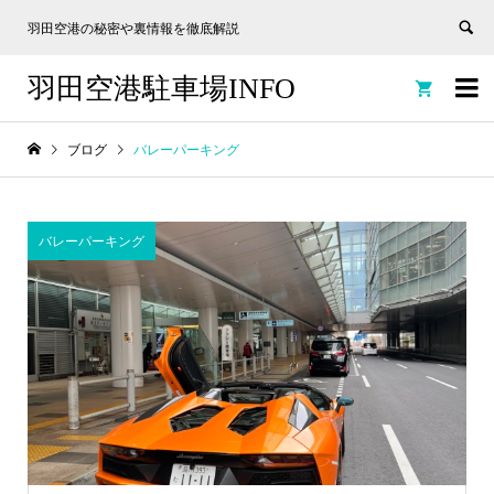
羽田空港の秘密や裏情報を徹底解説
羽田空港駐車場INFO


ブログ
バレーパーキング
バレーパーキング